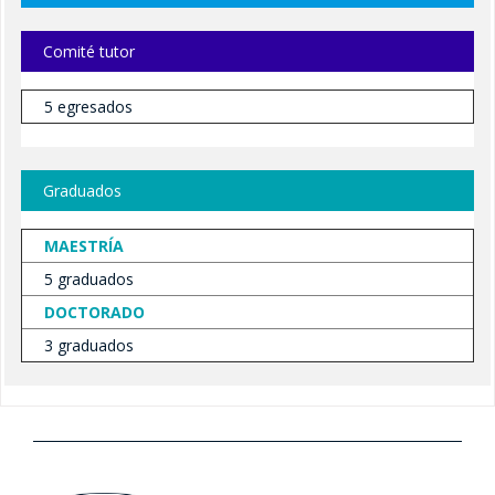
Aspirantes
Comité tutor
Vigentes
5 egresados
Cerradas
Formatos
Graduados
Alumnos
MAESTRÍA
Coloquios
5 graduados
DOCTORADO
Publicaciones
3 graduados
Becas
Cursos 2027-1