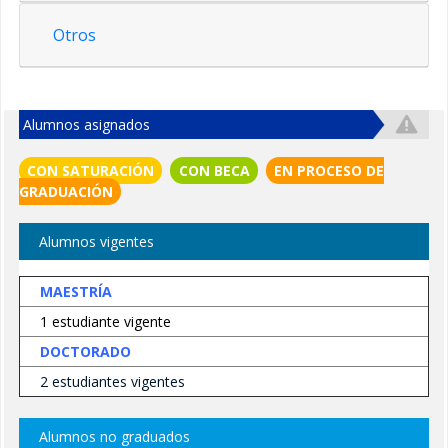
Tutores Externos
Otros
Por nombre
Tutores por línea de investigación
Alumnos asignados
Responsabilidades de tutores
CON SATURACIÓN
CON BECA
EN PROCESO DE
GRADUACIÓN
Requisitos
Alumnos vigentes
Ingreso a tutores
MAESTRÍA
Permanencia de tutores
1 estudiante vigente
DOCTORADO
Becas
2 estudiantes vigentes
Convocatorias
Alumnos no graduados