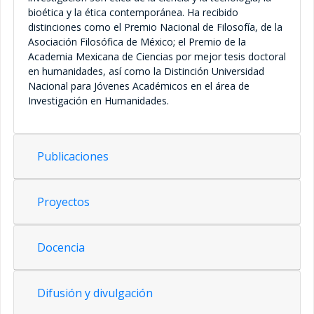
bioética y la ética contemporánea. Ha recibido
Servicios estudiantiles
distinciones como el Premio Nacional de Filosofía, de la
Asociación Filosófica de México; el Premio de la
Solicitud de historias académicas
Academia Mexicana de Ciencias por mejor tesis doctoral
en humanidades, así como la Distinción Universidad
Nacional para Jóvenes Académicos en el área de
Informe semestral
Investigación en Humanidades.
Tutores
Publicaciones
Tutores Internos
Internos Facultad de Filosofía y Letras
Proyectos
Internos Instituto de Investigaciones
Filosóficas
Docencia
Internos UNAM
Difusión y divulgación