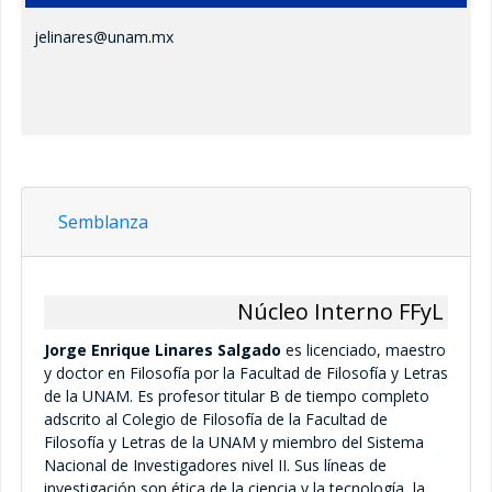
jelinares@unam.mx
Formatos Administrativos
Maestría
Doctorado
Obtención de grado
Semblanza
Maestría
Doctorado
Núcleo Interno FFyL
Jorge Enrique Linares Salgado
es licenciado, maestro
Solicitudes al Comité Académico
y doctor en Filosofía por la Facultad de Filosofía y Letras
de la UNAM. Es profesor titular B de tiempo completo
Maestría
adscrito al Colegio de Filosofía de la Facultad de
Filosofía y Letras de la UNAM y miembro del Sistema
Doctorado
Nacional de Investigadores nivel II. Sus líneas de
investigación son ética de la ciencia y la tecnología, la