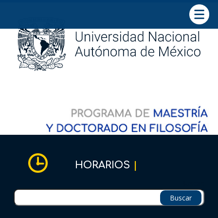
ADMINISTRATIVO
Directorio
Oficinas
Contacto
|
HORARIOS
Comité académico
Buscar:
Acuerdos