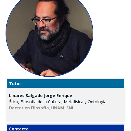
VIERNES
Posgrado
10:00 a 14:00 hrs.
Oferta educativa
Maestría – Oferta educativa
Doctorado – Oferta educativa
Alumnos
Tutor
Maestría
Linares Salgado Jorge Enrique
Cohortes generacionales Maestría
Ética, Filosofía de la Cultura, Metafísica y Ontología
Doctor en Filosofía, UNAM. SNI
Doctorado
Cohortes generacionales Doctorado
Contacto