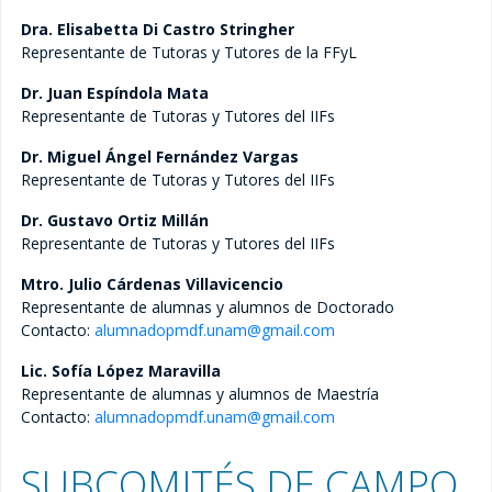
Dra. Elisabetta Di Castro Stringher
Representante de Tutoras y Tutores de la FFyL
Formatos Administrativos
Dr. Juan Espíndola Mata
Maestría
Representante de Tutoras y Tutores del IIFs
Doctorado
Dr. Miguel Ángel Fernández Vargas
Representante de Tutoras y Tutores del IIFs
Obtención de grado
Dr. Gustavo Ortiz Millán
Representante de Tutoras y Tutores del IIFs
Maestría
Mtro. Julio Cárdenas Villavicencio
Doctorado
Representante de alumnas y alumnos de Doctorado
Contacto:
alumnadopmdf.unam@
gmail.com
Solicitudes al Comité Académico
Lic. Sofía López Maravilla
Representante de alumnas y alumnos de Maestría
Maestría
Contacto:
alumnadopmdf.unam@
gmail.com
Doctorado
SUBCOMITÉS DE CAMPO