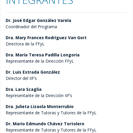
VIERNES
Posgrado
10:00 a 14:00 hrs.
Dr. José Edgar González Varela
Oferta educativa
Coordinador del Programa
Dra. Mary Frances Rodríguez Van Gort
Maestría – Oferta educativa
Directora de la FFyL
Dra. María Teresa Padilla Longoria
Doctorado – Oferta educativa
Representante de la Dirección FFyL
Dr. Luis Estrada González
Alumnos
Director del IIF’s
Dra. Lara Scaglia
Maestría
Representante de la Dirección IIF’s
Cohortes generacionales Maestría
Dra. Julieta Lizaola Monterrubio
Representante de Tutoras y Tutores de la FFyL
Doctorado
Dr. Mario Edmundo Chávez Tortolero
Representante de Tutoras y Tutores de la FFyL
Cohortes generacionales Doctorado