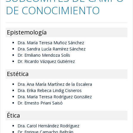
DE CONOCIMIENTO
Servicios estudiantiles
Solicitud de historias académicas
Epistemología
Informe semestral
Dra. María Teresa Muñoz Sánchez
Dra. Sandra Lucía Ramírez Sánchez
Dr. Emiliano Mendoza Solís
Tutores
Dr. Ricardo Vázquez Gutiérrez
Tutores Internos
Estética
Internos Facultad de Filosofía y Letras
Dra. Ana María Martínez de la Escalera
Dra. Erika Rebeca Lindig Cisneros
Internos Instituto de Investigaciones
Dra. María Teresa Rodríguez González
Dr. Ernesto Priani Saisó
Filosóficas
Ética
Internos UNAM
Dra. Carol Hernández Rodríguez
Dr. Enrique Camacho Beltrán