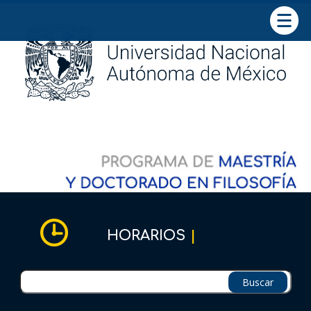
ADMINISTRATIVO
Directorio
Oficinas
Contacto
|
HORARIOS
Comité académico
Buscar:
Acuerdos