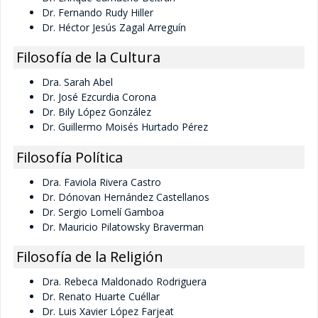
Tutores Externos
Dr. Fernando Rudy Hiller
Dr. Héctor Jesús Zagal Arreguín
Por nombre
Filosofía de la Cultura
Tutores por línea de investigación
Dra. Sarah Abel
Dr. José Ezcurdia Corona
Dr. Bily López González
Responsabilidades de tutores
Dr. Guillermo Moisés Hurtado Pérez
Filosofía Política
Requisitos
Ingreso a tutores
Dra. Faviola Rivera Castro
Dr. Dónovan Hernández Castellanos
Dr. Sergio Lomelí Gamboa
Permanencia de tutores
Dr. Mauricio Pilatowsky Braverman
Filosofía de la Religión
Becas
Dra. Rebeca Maldonado Rodriguera
Dr. Renato Huarte Cuéllar
Convocatorias
Dr. Luis Xavier López Farjeat