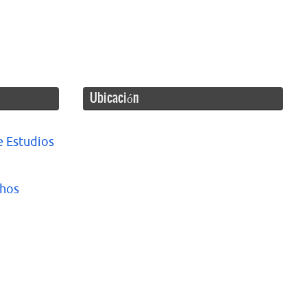
Ubicación
e Estudios
chos