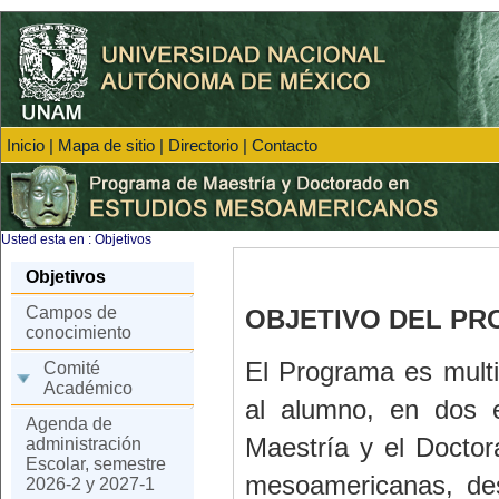
Inicio
|
Mapa de sitio
|
Directorio
|
Contacto
Usted esta en :
Objetivos
Objetivos
Campos de
OBJETIVO DEL P
conocimiento
El Programa es multi 
Comité
Académico
al alumno, en dos e
Agenda de
Maestría y el Doctor
administración
Escolar, semestre
mesoamericanas, des
2026-2 y 2027-1