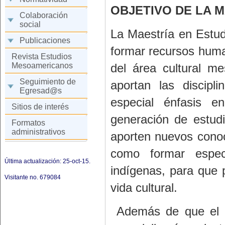
OBJETIVO DE LA 
Colaboración
social
La Maestría en Estud
Publicaciones
formar recursos huma
Revista Estudios
Mesoamericanos
del área cultural m
Seguimiento de
aportan las discipl
Egresad@s
especial énfasis en
Sitios de interés
generación de estudi
Formatos
administrativos
aporten nuevos conoc
como formar espec
Última actualización: 25-oct-15.
indígenas, para que
Visitante no.
679084
vida cultural.
Además de que el es