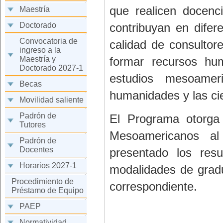
que realicen docenci
Maestría
Doctorado
contribuyan en difer
Convocatoria de
calidad de consultor
ingreso a la
Maestría y
formar recursos hu
Doctorado 2027-1
estudios mesoamer
Becas
humanidades y las cie
Movilidad saliente
Padrón de
El Programa otorga
Tutores
Mesoamericanos al
Padrón de
Docentes
presentado los res
Horarios 2027-1
modalidades de grad
Procedimiento de
correspondiente.
Préstamo de Equipo
PAEP
Normatividad