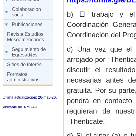
Colaboración
b) El trabajo y el
social
Coordinación Gener
Publicaciones
Coordinación del Prog
Revista Estudios
Mesoamericanos
c) Una vez que el tu
Seguimiento de
Egresad@s
arrojado por ¡Thentic
Sitios de interés
discutir el resulta
Formatos
necesarias antes d
administrativos
gratuita. Por su part
Última actualización: 26-may-26.
pondrá en contacto 
Visitante no.
679249
requieran de nuest
¡Thenticate.
d) Si el tutor (a) o 