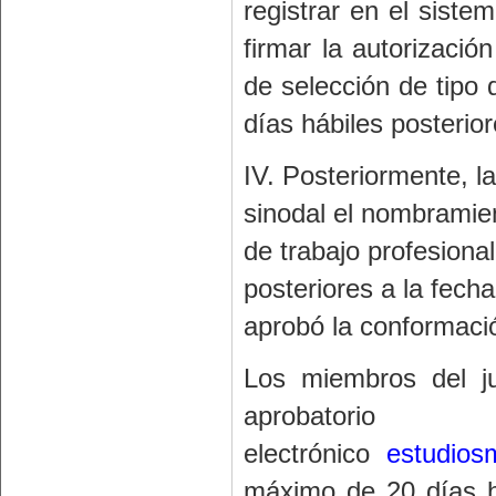
registrar en el siste
firmar la autorizaci
de selección de tipo 
días hábiles posterior
IV. Posteriormente, l
sinodal el nombramien
de trabajo profesiona
posteriores a la fech
aprobó la conformació
Los miembros del ju
aprobatori
electrónico
estudio
máximo de 20 días h