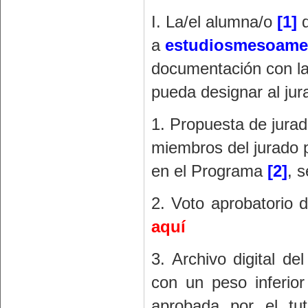
I. La/el alumna/o
[1]
d
a
estudiosmesoame
documentación con la 
pueda designar al jur
1. Propuesta de jura
miembros del jurado 
en el Programa
[2]
, 
2. Voto aprobatorio d
aquí
3. Archivo digital de
con un peso inferio
aprobada por el tut