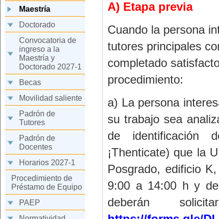
A) Etapa previa
Maestría
Doctorado
Cuando la persona int
Convocatoria de
tutores principales c
ingreso a la
Maestría y
completado satisfacto
Doctorado 2027-1
procedimiento:
Becas
Movilidad saliente
a) La persona intere
Padrón de
su trabajo sea anali
Tutores
de identificación 
Padrón de
Docentes
¡Thenticate) que la 
Horarios 2027-1
Posgrado, edificio K
Procedimiento de
9:00 a 14:00 h y de
Préstamo de Equipo
deberán solici
PAEP
https://forms.gle/
Normatividad