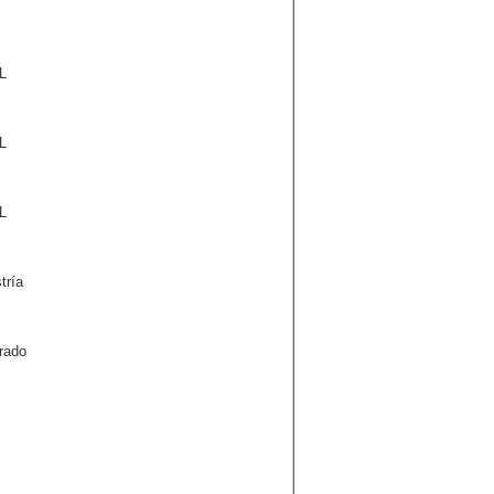
L
L
L
tría
rado