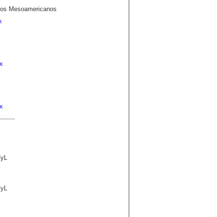
dios Mesoamericanos
x
l Posgrado
x
sgrado
x
FyL
FyL