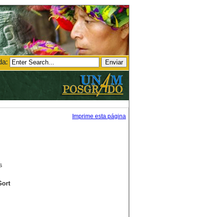
da:
Imprime esta página
s
Gort