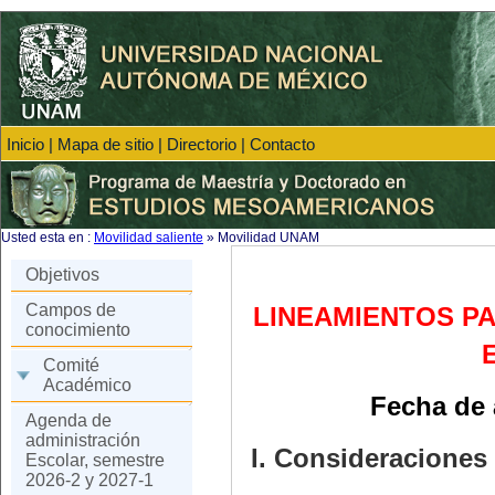
Inicio
|
Mapa de sitio
|
Directorio
|
Contacto
Usted esta en :
Movilidad saliente
»
Movilidad UNAM
Objetivos
Campos de
LINEAMIENTOS PA
conocimiento
Comité
Académico
Fecha de 
Agenda de
administración
I.
Consideraciones
Escolar, semestre
2026-2 y 2027-1