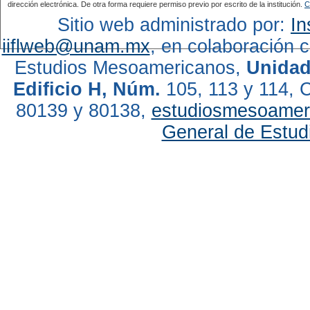
dirección electrónica. De otra forma requiere permiso previo por escrito de la institución.
C
Sitio web administrado por:
In
iiflweb@unam.mx
, en colaboración 
Estudios Mesoamericanos,
Unidad
Edificio H, Núm.
105, 113 y 114, C
80139 y 80138,
estudiosmesoame
General de Estud