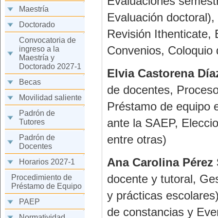
Evaluaciones semestr
Maestría
Evaluación doctoral),
Doctorado
Revisión Ithenticate
Convocatoria de
Convenios, Coloquio 
ingreso a la
Maestría y
Doctorado 2027-1
Elvia Castorena Día
Becas
de docentes, Proceso
Movilidad saliente
Préstamo de equipo e
Padrón de
ante la SAEP, Elecci
Tutores
entre otras)
Padrón de
Docentes
Ana Carolina Pérez 
Horarios 2027-1
docente y tutoral, Ge
Procedimiento de
Préstamo de Equipo
y prácticas escolares
PAEP
de constancias y Ev
Normatividad