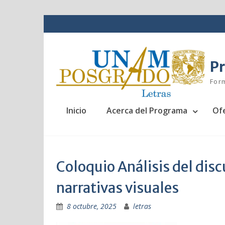
Skip
to
content
Pr
For
Inicio
Acerca del Programa
Of
Coloquio Análisis del disc
narrativas visuales
8 octubre, 2025
letras