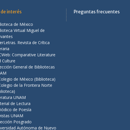
 de interés
Preguntas frecuentes
lioteca de México
lioteca Virtual Miguel de
rvantes
erLetras. Revista de Crítica
eraria
CWeb: Comparative Literature
 Culture
ección General de Bibliotecas
NAM
Colegio de México (Biblioteca)
Colegio de la Frontera Norte
blioteca)
teratura UNAM
erial de Lectura
iódico de Poesía
vistas UNAM
lección Posgrado
iversidad Autónoma de Nuevo