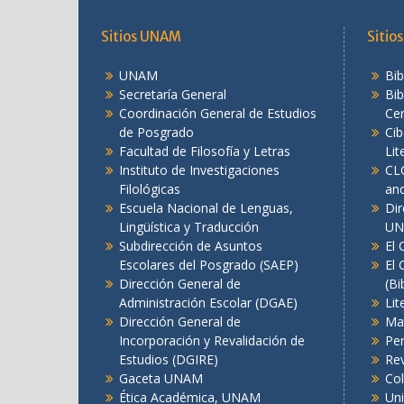
Sitios UNAM
Sitios
UNAM
Bib
Secretaría General
Bib
Coordinación General de Estudios
Ce
de Posgrado
Cib
Facultad de Filosofía y Letras
Lit
Instituto de Investigaciones
CL
Filológicas
and
Escuela Nacional de Lenguas,
Dir
Lingüística y Traducción
U
Subdirección de Asuntos
El 
Escolares del Posgrado (SAEP)
El 
Dirección General de
(Bi
Administración Escolar (DGAE)
Li
Dirección General de
Mat
Incorporación y Revalidación de
Per
Estudios (DGIRE)
Re
Gaceta UNAM
Co
Ética Académica, UNAM
Un