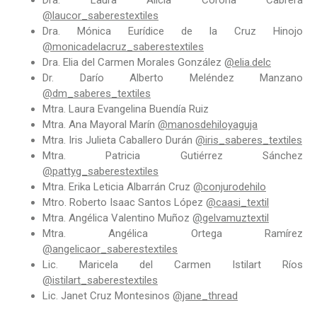
Dra. Laura Alicia Corona Cabrera
@laucor_saberestextiles
Dra. Mónica Eurídice de la Cruz Hinojo
@monicadelacruz_saberestextiles
Dra. Elia del Carmen Morales González
@elia.delc
Dr. Darío Alberto Meléndez Manzano
@dm_saberes_textiles
Mtra. Laura Evangelina Buendía Ruiz
Mtra. Ana Mayoral Marín
@manosdehiloyaguja
Mtra. Iris Julieta Caballero Durán
@iris_saberes_textiles
Mtra. Patricia Gutiérrez Sánchez
@pattyg_saberestextiles
Mtra. Erika Leticia Albarrán Cruz
@conjurodehilo
Mtro. Roberto Isaac Santos López
@caasi_textil
Mtra. Angélica Valentino Muñoz
@gelvamuztextil
Mtra. Angélica Ortega Ramírez
@angelicaor_saberestextiles
Lic. Maricela del Carmen Istilart Ríos
@istilart_saberestextiles
Lic. Janet Cruz Montesinos
@jane_thread