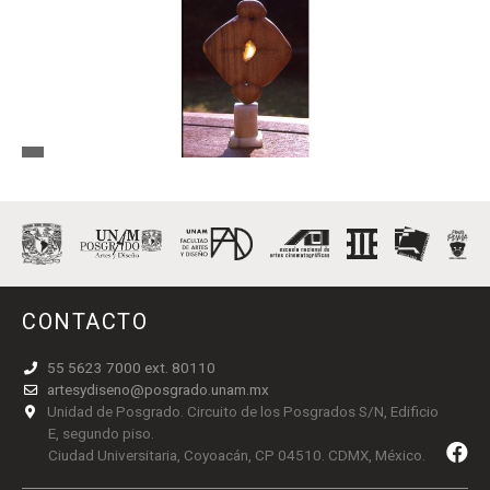
La gota de Rocío
CONTACTO
55 5623 7000 ext. 80110
artesydiseno@posgrado.unam.mx
Unidad de Posgrado. Circuito de los Posgrados S/N, Edificio
E, segundo piso.
Ciudad Universitaria, Coyoacán, CP 04510. CDMX, México.