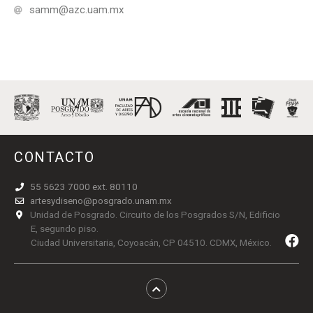
samm@azc.uam.mx
CONTACTO
55 5623 7000 ext. 80110
artesydiseno@posgrado.unam.mx
Unidad de Posgrado. Circuito de los Posgrados S/N, Edificio
E, segundo piso.
Ciudad Universitaria, Coyoacán, CP 04510. CDMX, México.